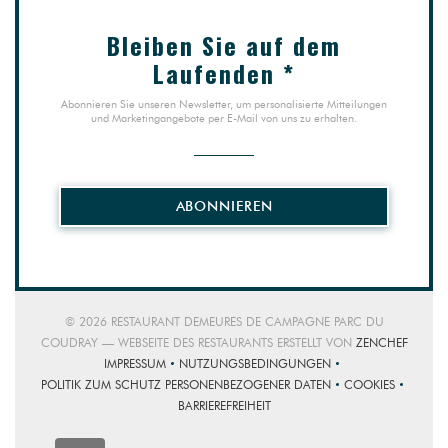
Bleiben Sie auf dem
Laufenden
*
Abonnieren Sie unseren Newsletter, um personalisierte Mitteilungen
und Marketingangebote per E-Mail von uns zu erhalten.
ABONNIEREN
© 2026 RESTAURANT DEMEURES DE CAMPAGNE PARC DU
((ÖFFNE
COUDRAY — WEBSEITE DES RESTAURANTS ERSTELLT VON
ZENCHEF
IMPRESSUM
NUTZUNGSBEDINGUNGEN
((ÖFFNET EIN NEUES FENSTER))
((ÖFFNET EIN NEUES FENSTER))
POLITIK ZUM SCHUTZ PERSONENBEZOGENER DATEN
COOKIES
((ÖFFNET EIN NEUES FENSTER))
((ÖFFNET EIN
BARRIEREFREIHEIT
((ÖFFNET EIN NEUES FENSTER))