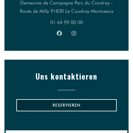
Demeures de Campagne Parc du Coudray -
((öffnet e
Route de Milly 91830 Le Coudray-Montceaux
01 64 99 00 00
Facebook ((öffnet ein neues Fens
Instagram ((öffnet ein neu
Uns kontaktieren
RESERVIEREN