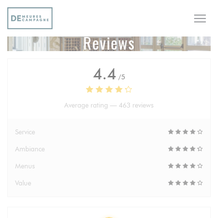
Personalizing your cookie choices
Reviews
4.4
/5
Average rating —
463 reviews
Service
Ambiance
Menus
Value