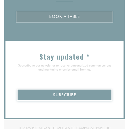
BOOK A TABLE
Stay updated
*
Subscribe to our newsletter to receive personalized communications
and marketing offers by email from us.
SUBSCRIBE
© 2026 RESTAURANT DEMEURES DE CAMPAGNE PARC DU