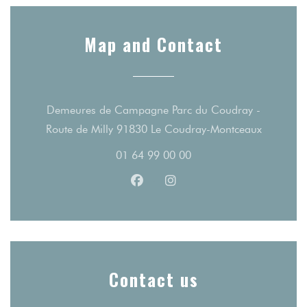
Map and Contact
Demeures de Campagne Parc du Coudray -
((opens i
Route de Milly 91830 Le Coudray-Montceaux
01 64 99 00 00
Facebook ((opens in a new wind
Instagram ((opens in a n
Contact us