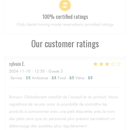
100% certified ratings
Only clients having made reservations provided ratings
Our customer ratings
sylvain
E
2024-11-10
- 12:30 - Guests 3
Service
:
2
/5
Ambiance
:
3
/5
Food
:
3
/5
Value
:
3
/5
Bonjour Globalement satisfait de l acceuil et du produit. Nous
regrettons de ne pas avoir la possibilité de connaître les
produits à consommer avec une petit étiquettes avec le nom
des plats ainsi que du personnel plus présent permettant un
debarssage des assiettes plus régulièrement.