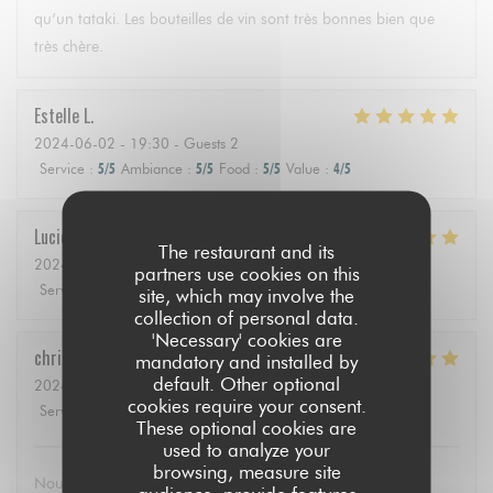
qu’un tataki. Les bouteilles de vin sont très bonnes bien que
très chère.
Estelle
L
2024-06-02
- 19:30 - Guests 2
Service
:
5
/5
Ambiance
:
5
/5
Food
:
5
/5
Value
:
4
/5
Lucie
P
The restaurant and its
2024-06-02
- 13:00 - Guests 2
partners use cookies on this
Service
:
4
/5
Ambiance
:
5
/5
Food
:
5
/5
Value
:
4
/5
site, which may involve the
collection of personal data.
'Necessary' cookies are
christian
P
mandatory and installed by
default. Other optional
2024-06-02
- 11:30 - Guests 6
cookies require your consent.
Service
:
5
/5
Ambiance
:
4
/5
Food
:
4
/5
Value
:
5
/5
These optional cookies are
used to analyze your
browsing, measure site
Nous avons apprécié l’accueil chaleureux et familial, la