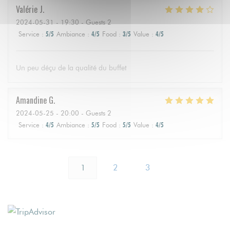
Valérie
J
2024-05-31
- 19:30 - Guests 2
Service
:
5
/5
Ambiance
:
4
/5
Food
:
3
/5
Value
:
4
/5
Un peu déçu de la qualité du buffet
Amandine
G
2024-05-25
- 20:00 - Guests 2
Service
:
4
/5
Ambiance
:
5
/5
Food
:
5
/5
Value
:
4
/5
1
2
3