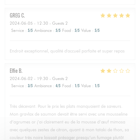
GREG
C
2024-06-05
- 12:30 - Guests 2
Service
:
5
/5
Ambiance
:
5
/5
Food
:
5
/5
Value
:
5
/5
Endroit exceptionnel, qualité d'accueil parfaite et super repas
Elfie
B
2024-06-02
- 19:30 - Guests 2
Service
:
3
/5
Ambiance
:
4
/5
Food
:
1
/5
Value
:
1
/5
Très décevant. Pour le prix les plats manquaient de saveurs.
Mon gravlax de saumon devait être servi avec une mousseline
d’agrumes or j’ai clairement eu de la mousse d’œuf mimosa
avec quelques zestes de citron, quant à mon tataki de thon, sa
couleur très noire laissait présager presqu’un fumage plutôt