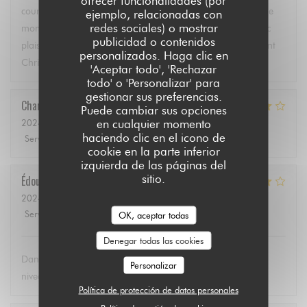
ofrecer funcionalidades (por
courtoisie des serveurs, la qualité des plats. L’anniversaire de
ejemplo, relacionadas con
redes sociales) o mostrar
mon épouse s’est très bien déroulée, nous reviendrons avec
publicidad o contenidos
plaisir. MERCI. Continuez sur cette bonne voie. Cordialement
personalizados. Haga clic en
Christian Paumier.
'Aceptar todo', 'Rechazar
todo' o 'Personalizar' para
gestionar sus preferencias.
Charles
A
Puede cambiar sus opciones
en cualquier momento
2024-06-01
- 19:30 - Invitados 2
haciendo clic en el icono de
Servicio
:
5
/5
Ambiente
:
4
/5
Menú
:
4
/5
Calidad / Precio
:
3
/5
cookie en la parte inferior
izquierda de las páginas del
sitio.
Édouard
N
2024-06-02
- 11:30 - Invitados 2
Servicio
:
5
/5
Ambiente
:
4
/5
Menú
:
4
/5
Calidad / Precio
:
4
/5
OK, aceptar todas
Denegar todas las cookies
Dans l'ensemble c'est parfait, mais s'il y a plus de choix au
Personalizar
niveau de plat ça serait formidable
Política de protección de datos personales