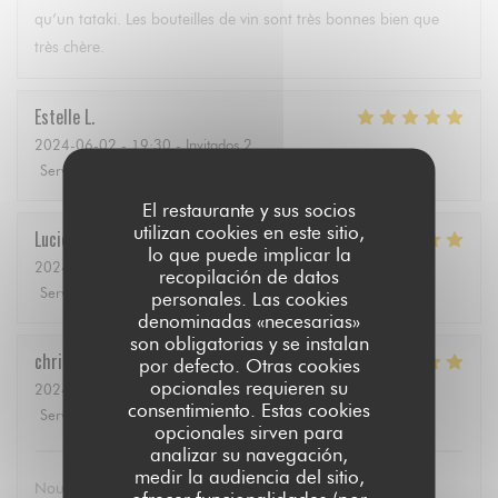
qu’un tataki. Les bouteilles de vin sont très bonnes bien que
très chère.
Estelle
L
2024-06-02
- 19:30 - Invitados 2
Servicio
:
5
/5
Ambiente
:
5
/5
Menú
:
5
/5
Calidad / Precio
:
4
/5
El restaurante y sus socios
utilizan cookies en este sitio,
Lucie
P
lo que puede implicar la
2024-06-02
- 13:00 - Invitados 2
recopilación de datos
Servicio
:
4
/5
Ambiente
:
5
/5
Menú
:
5
/5
Calidad / Precio
:
4
/5
personales. Las cookies
denominadas «necesarias»
son obligatorias y se instalan
christian
P
por defecto. Otras cookies
opcionales requieren su
2024-06-02
- 11:30 - Invitados 6
consentimiento. Estas cookies
Servicio
:
5
/5
Ambiente
:
4
/5
Menú
:
4
/5
Calidad / Precio
:
5
/5
opcionales sirven para
analizar su navegación,
medir la audiencia del sitio,
Nous avons apprécié l’accueil chaleureux et familial, la