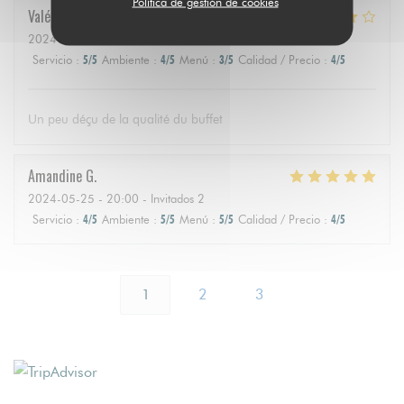
Política de gestión de cookies
Valérie
J
2024-05-31
- 19:30 - Invitados 2
Servicio
:
5
/5
Ambiente
:
4
/5
Menú
:
3
/5
Calidad / Precio
:
4
/5
Un peu déçu de la qualité du buffet
Amandine
G
2024-05-25
- 20:00 - Invitados 2
Servicio
:
4
/5
Ambiente
:
5
/5
Menú
:
5
/5
Calidad / Precio
:
4
/5
1
2
3