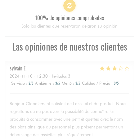
100% de opiniones comprobadas
Solo los clientes que reservaron dejaron su opinión
Las opiniones de nuestros clientes
sylvain
E
2024-11-10
- 12:30 - Invitados 3
Servicio
:
2
/5
Ambiente
:
3
/5
Menú
:
3
/5
Calidad / Precio
:
3
/5
Bonjour Globalement satisfait de l acceuil et du produit. Nous
regrettons de ne pas avoir la possibilité de connaître les
produits à consommer avec une petit étiquettes avec le nom
des plats ainsi que du personnel plus présent permettant un
debarssage des assiettes plus régulièrement.