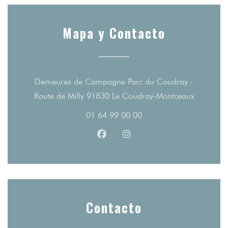
Mapa y Contacto
Demeures de Campagne Parc du Coudray -
((abre en
Route de Milly 91830 Le Coudray-Montceaux
01 64 99 00 00
Facebook ((abre en una nueva v
Instagram ((abre en una 
Contacto