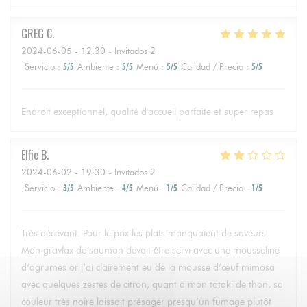
GREG
C
2024-06-05
- 12:30 - Invitados 2
Servicio
:
5
/5
Ambiente
:
5
/5
Menú
:
5
/5
Calidad / Precio
:
5
/5
Endroit exceptionnel, qualité d'accueil parfaite et super repas
Elfie
B
2024-06-02
- 19:30 - Invitados 2
Servicio
:
3
/5
Ambiente
:
4
/5
Menú
:
1
/5
Calidad / Precio
:
1
/5
Très décevant. Pour le prix les plats manquaient de saveurs.
Mon gravlax de saumon devait être servi avec une mousseline
d’agrumes or j’ai clairement eu de la mousse d’œuf mimosa
avec quelques zestes de citron, quant à mon tataki de thon, sa
couleur très noire laissait présager presqu’un fumage plutôt