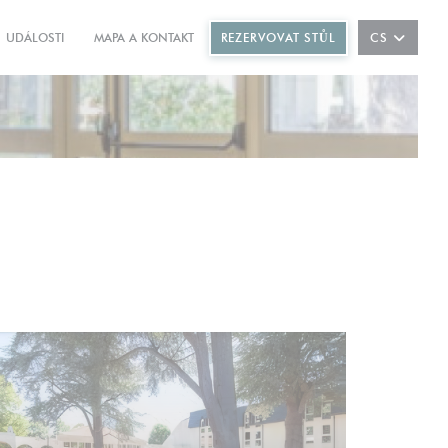
REZERVOVAT STŮL
UDÁLOSTI
MAPA A KONTAKT
CS
((OTEVŘE SE V NOVÉM OKNĚ))