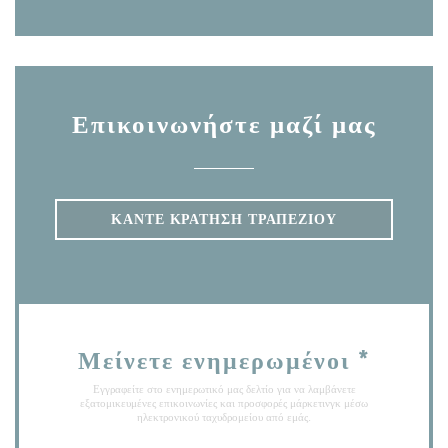
Επικοινωνήστε μαζί μας
ΚΆΝΤΕ ΚΡΆΤΗΣΗ ΤΡΑΠΕΖΙΟΎ
Μείνετε ενημερωμένοι
*
Εγγραφείτε στο ενημερωτικό μας δελτίο για να λαμβάνετε
εξατομικευμένες επικοινωνίες και προσφορές μάρκετινγκ μέσω
ηλεκτρονικού ταχυδρομείου από εμάς.