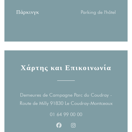
Πάρκινγκ
Parking de l'hôtel
Χάρτης και Επικοινωνία
Demeures de Campagne Parc du Coudray -
((ανοίγει 
Route de Milly 91830 Le Coudray-Montceaux
01 64 99 00 00
Facebook ((ανοίγει σε νέο παράθ
Instagram ((ανοίγει σε νέο