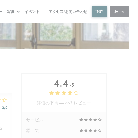
予約
ー
写真
イベント
アクセス/お問い合わせ
JA
((新しいウィンドウで開きます))
4.4
/5
評価の平均 —
463 レビュー
:
3
/5
サービス
 à
雰囲気