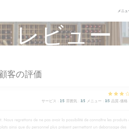
メニュ
レビュー
顧客の評価
サービス
:
2
/5
雰囲気
:
3
/5
メニュー
:
3
/5
品質-価格
t. Nous regrettons de ne pas avoir la possibilité de connaître les produits
plats ainsi que du personnel plus présent permettant un debarssage des