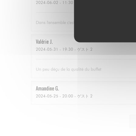
2024-06-02
- 11:30 - ゲスト 2
Dans l'ensemble c'est parfait, mais s'il y a plus de cho
Valérie
J
2024-05-31
- 19:30 - ゲスト 2
Un peu déçu de la qualité du buffet
Amandine
G
2024-05-25
- 20:00 - ゲスト 2