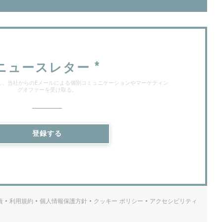
ニュースレター
*
し、当社からのEメールによる個別コミュニケーションやマーケティン
グオファーを受け取る。
登録する
責
利用規約
個人情報保護方針
クッキー ポリシー
アクセシビリティ
((新しいウィンドウで開きます))
((新しいウィンドウで開きます))
((新しいウィンドウで開きます))
((新しいウィンドウで開きます))
((新しいウィンドウ