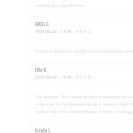
assiettes plus régulièrement.
GREG
C
2024-06-05
- 12:30 - ゲスト 2
Endroit exceptionnel, qualité d'accueil parfaite et supe
Elfie
B
2024-06-02
- 19:30 - ゲスト 2
Très décevant. Pour le prix les plats manquaient de s
d’agrumes or j’ai clairement eu de la mousse d’œuf m
couleur très noire laissait présager presqu’un fumage p
Estelle
L