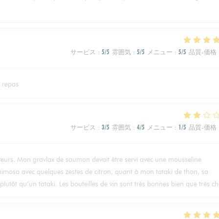
サービス
:
5
/5
雰囲気
:
5
/5
メニュー
:
5
/5
品質-価格
r repas
サービス
:
3
/5
雰囲気
:
4
/5
メニュー
:
1
/5
品質-価格
aveurs. Mon gravlax de saumon devait être servi avec une mousseline
imosa avec quelques zestes de citron, quant à mon tataki de thon, sa
lutôt qu’un tataki. Les bouteilles de vin sont très bonnes bien que très ch