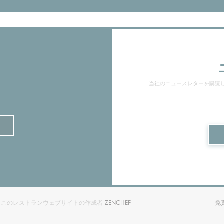
当社のニュースレターを購読
((新しいウィンドウで開きます))
OUDRAY — このレストランウェブサイトの作成者
ZENCHEF
免