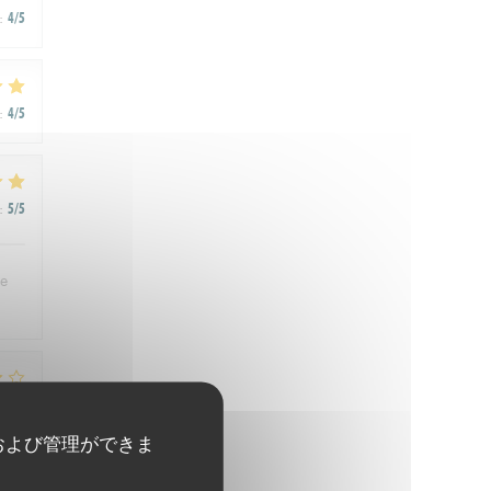
:
4
/5
:
4
/5
:
5
/5
se
:
3
/5
および管理ができま