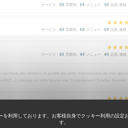
サービス
:
5
/5
雰囲気
:
5
/5
メニュー
:
5
/5
品質-価格
サービス
:
4
/5
雰囲気
:
5
/5
メニュー
:
5
/5
品質-価格
サービス
:
5
/5
雰囲気
:
4
/5
メニュー
:
4
/5
品質-価格
a courtoisie des serveurs, la qualité des plats. L’anniversaire de mon épou
r. MERCI. Continuez sur cette bonne voie. Cordialement Christian Paumier.
サービス
:
5
/5
雰囲気
:
4
/5
メニュー
:
4
/5
品質-価格
ーを利用しております。お客様自身でクッキー利用の設定
す。