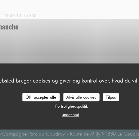
12H00 TIL 14H30
manche
ebsted bruger cookies og giver dig kontrol over, hvad du vil 
OK, accepter alle
Afvis alle cookies
Tilpas
Kort og Kontakt
Fortrolighedspolitik
undefined
 Campagne Parc du Coudray - Route de Milly 91830 Le Coudr