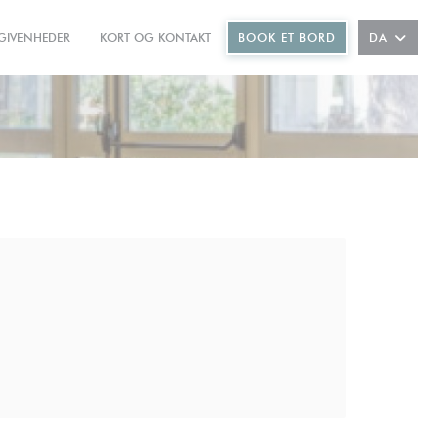
GIVENHEDER
KORT OG KONTAKT
BOOK ET BORD
DA
((ÅBNER I ET NYT VINDUE))