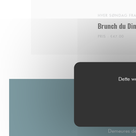
HVER SØNDAG FRA 
Brunch du Di
PRIS : €47.00
Dette w
Demeures de