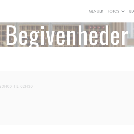
MENUER
FOTOS
BE
Begivenheder
23H00 TIL 02H30