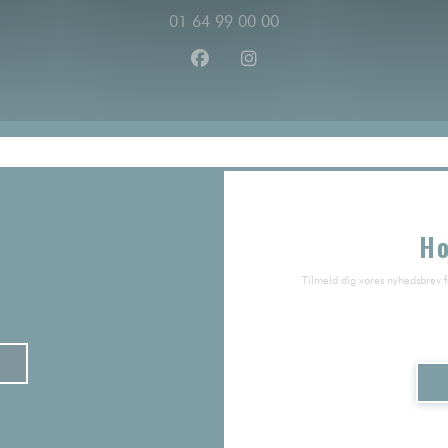
01 64 99 00 00
Facebook ((åbner i et nyt vindue)
Instagram ((åbner i et nyt 
Ho
Tilmeld dig vores nyhedsbrev 