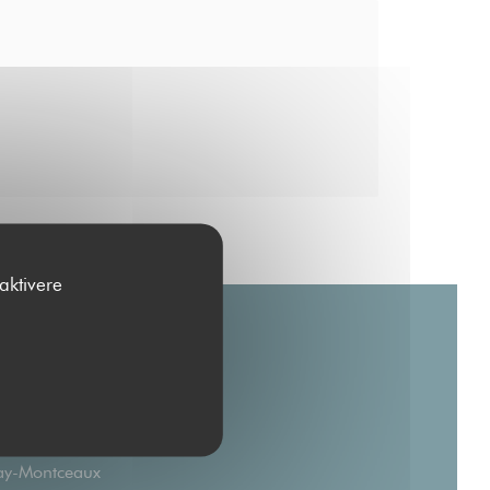
aktivere
((åbner i et nyt vindue))
ay-Montceaux