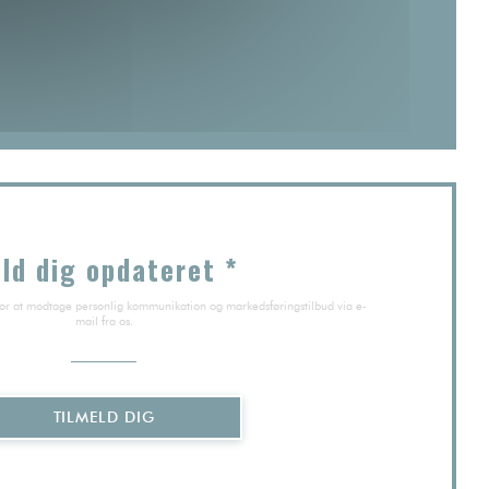
)
vindue))
ld dig opdateret
*
for at modtage personlig kommunikation og markedsføringstilbud via e-
mail fra os.
TILMELD DIG