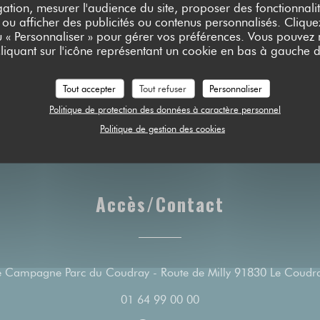
ation, mesurer l'audience du site, proposer des fonctionnalit
 ou afficher des publicités ou contenus personnalisés. Clique
 par personne (un verre de vin inclus)
ou « Personnaliser » pour gérer vos préférences. Vous pouvez
liquant sur l'icône représentant un cookie en bas à gauche d
 par enfant (jusqu'à 12 ans inclus)
Tout accepter
Tout refuser
Personnaliser
Politique de protection des données à caractère personnel
Politique de gestion des cookies
Accès/Contact
 Campagne Parc du Coudray - Route de Milly 91830 Le Coudr
01 64 99 00 00