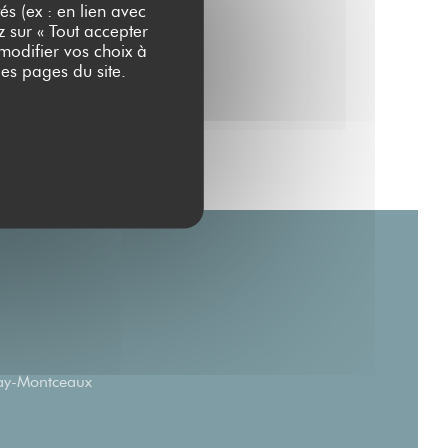
és (ex : en lien avec
z sur « Tout accepter
 modifier vos choix à
es pages du site.
((ouvre une nouvelle fenêtre))
ay-Montceaux