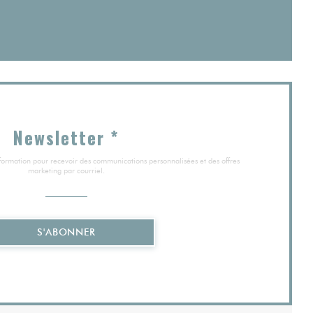
nêtre))
elle fenêtre))
Newsletter
*
information pour recevoir des communications personnalisées et des offres
marketing par courriel.
S'ABONNER