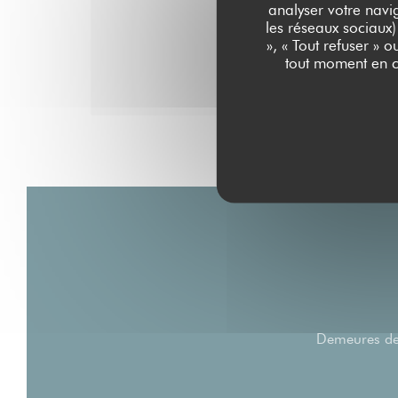
analyser votre navig
les réseaux sociaux)
Tarif adulte : 47€
», « Tout refuser » 
tout moment en c
Tarif enfant : 22€
Demeures de