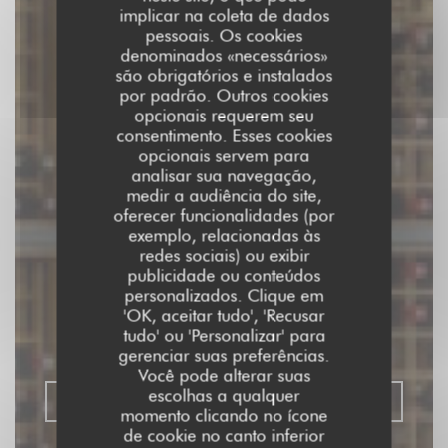
implicar na coleta de dados
pessoais. Os cookies
denominados «necessários»
são obrigatórios e instalados
por padrão. Outros cookies
opcionais requerem seu
consentimento. Esses cookies
opcionais servem para
analisar sua navegação,
medir a audiência do site,
Restaurant Demeures de
oferecer funcionalidades (por
exemplo, relacionadas às
Campagne Parc du
redes sociais) ou exibir
publicidade ou conteúdos
Coudray
personalizados. Clique em
'OK, aceitar tudo', 'Recusar
tudo' ou 'Personalizar' para
|
LE COUDRAY-MONTCEAUX
gerenciar suas preferências.
Você pode alterar suas
escolhas a qualquer
RESERVAR UMA MESA
momento clicando no ícone
de cookie no canto inferior