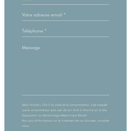
Selon l'article L.223-2 du code de la consommation, il est rappelé
que le consommateur peut user de son droit à s'inscrire sur la liste
d'opposition au démarchage téléphonique Bloctel :
bloctel.gouv.fr
.
Pour plus d'informations sur le traitement de vos données, consultez
notre
politique de confidentialité
.