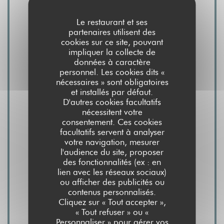
Le restaurant et ses
Cuisine
partenaires utilisent des
cookies sur ce site, pouvant
Fait maison, Produits frais, Cuisine
impliquer la collecte de
Traditionnelle, Terroir
données à caractère
personnel. Les cookies dits «
nécessaires » sont obligatoires
Type de restaurant
et installés par défaut.
Brunch, Bar
D'autres cookies facultatifs
nécessitent votre
consentement. Ces cookies
Services
facultatifs servent à analyser
votre navigation, mesurer
Parking privé gratuit, Accès aux personnes à
l'audience du site, proposer
mobilité réduite, Terrasse, Wifi
des fonctionnalités (ex : en
lien avec les réseaux sociaux)
ou afficher des publicités ou
Moyens de paiement
contenus personnalisés.
Eurocard/Mastercard, Titres restaurant,
Cliquez sur « Tout accepter »,
« Tout refuser » ou «
Espèces, Visa, American Express, Carte Bleue
Personnaliser » pour gérer vos