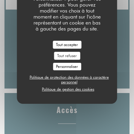
préférences. Vous pouvez
modifier vos choix à tout
moment en cliquant sur l'icône
représentant un cookie en bas
Horaires
à gauche des pages du site.
Tout accepter
Tout refuser
Lun
-
Dim
Personnaliser
12h00 - 14h30
19h00 - 22h00
•
Politique de protection des données à caractère
personnel
Politique de gestion des cookies
Accès