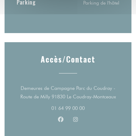
Parking
Parking de l'hôtel
Accès/Contact
Demeures de Campagne Parc du Coudray -
((ouvre u
Route de Milly 91830 Le Coudray-Montceaux
01 64 99 00 00
Facebook ((ouvre une nouvelle fe
Instagram ((ouvre une nouv